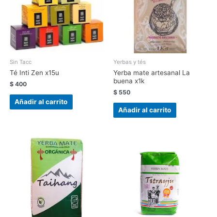
Sin Tacc
Yerbas y tés
Té Inti Zen x15u
Yerba mate artesanal La
buena x1k
$
400
$
550
Añadir al carrito
Añadir al carrito