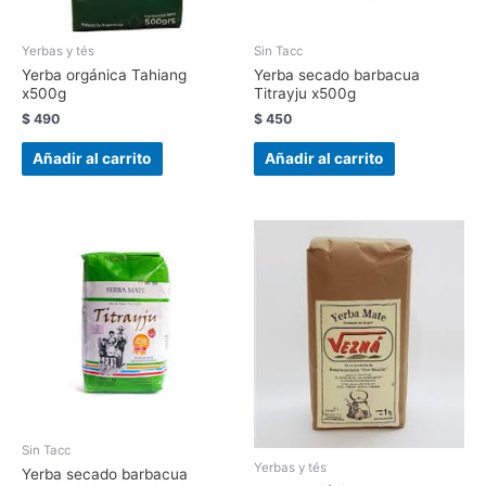
Yerbas y tés
Sin Tacc
Yerba orgánica Tahiang
Yerba secado barbacua
x500g
Titrayju x500g
$
490
$
450
Añadir al carrito
Añadir al carrito
Sin Tacc
Yerbas y tés
Yerba secado barbacua