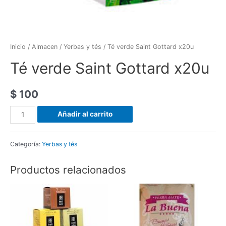
Inicio
/
Almacen
/
Yerbas y tés
/ Té verde Saint Gottard x20u
Té verde Saint Gottard x20u
$
100
Té
Añadir al carrito
verde
Saint
Categoría:
Yerbas y tés
Gottard
x20u
Productos relacionados
cantidad