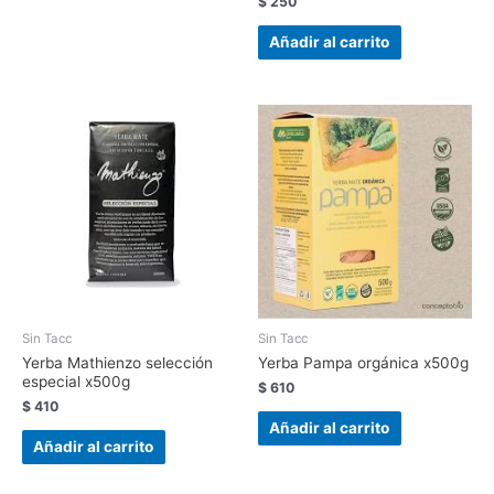
$
250
Añadir al carrito
Sin Tacc
Sin Tacc
Yerba Mathienzo selección
Yerba Pampa orgánica x500g
especial x500g
$
610
$
410
Añadir al carrito
Añadir al carrito