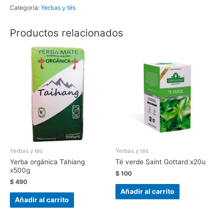
importada
Categoría:
Yerbas y tés
uruguaya
Canarias
Productos relacionados
x1k
cantidad
Yerbas y tés
Yerbas y tés
Yerba orgánica Tahiang
Té verde Saint Gottard x20u
x500g
$
100
$
490
Añadir al carrito
Añadir al carrito