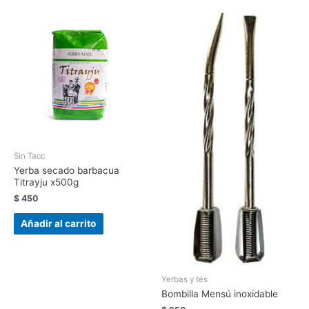
Sin Tacc
Yerba secado barbacua
Titrayju x500g
$
450
Añadir al carrito
Yerbas y tés
Bombilla Mensú inoxidable