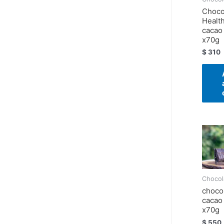
Choco
Healt
cacao
x70g
$
310
Chocol
choco
cacao
x70g
$
550