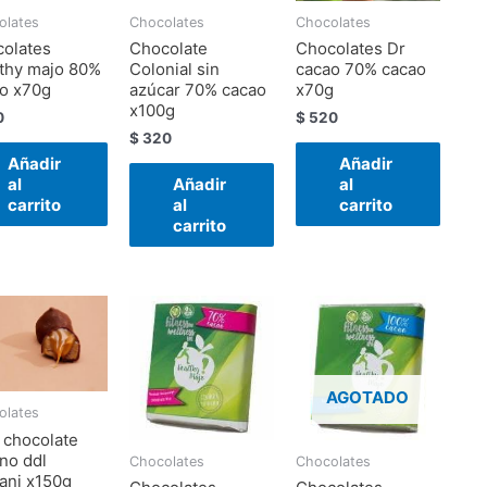
olates
Chocolates
Chocolates
olates
Chocolate
Chocolates Dr
thy majo 80%
Colonial sin
cacao 70% cacao
o x70g
azúcar 70% cacao
x70g
x100g
0
$
520
$
320
Añadir
Añadir
al
Añadir
al
carrito
al
carrito
carrito
AGOTADO
olates
 chocolate
eno ddl
Chocolates
Chocolates
ani x150g