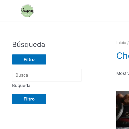
Ir
al
contenido
Búsqueda
Inicio
Ch
Filtro
Mostr
Buqueda
Filtro