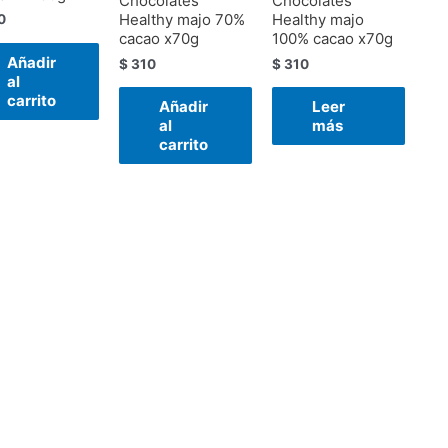
Chocolates
Chocolates
Healthy majo 70%
Healthy majo
0
cacao x70g
100% cacao x70g
Añadir
$
310
$
310
al
carrito
Añadir
Leer
al
más
carrito