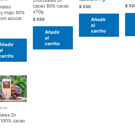
chocolates Dr
cacao 80% cacao
$
52
lates
$
330
x70g
hy majo 60%
 sin azucar
Añadir
$
550
al
carrito
Añadir
al
carrito
Añadir
al
carrito
ates
lates Dr
 100% cacao