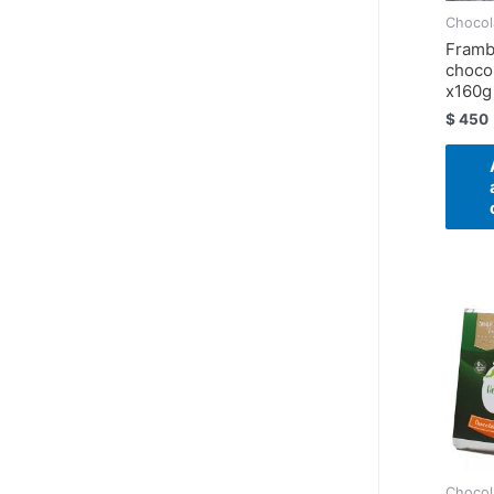
Chocol
Framb
choco
x160g
$
450
Chocol