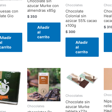
Chocolate sin
azucar Murke con
ates
Chocolates
Choc
almendras x85g
uesas con
Chocolate
Choc
late Gio
Colonial sin
Heal
$
350
azúcar 55% cacao
caca
x100g
Añadir
$
31
al
$
300
carrito
Añadir
al
Añadir
carrito
al
carrito
Choc
Chocolates
Nips
Chocolate sin
rell
azucar Murke
Chocolates
Haul
tableta x77g
ates