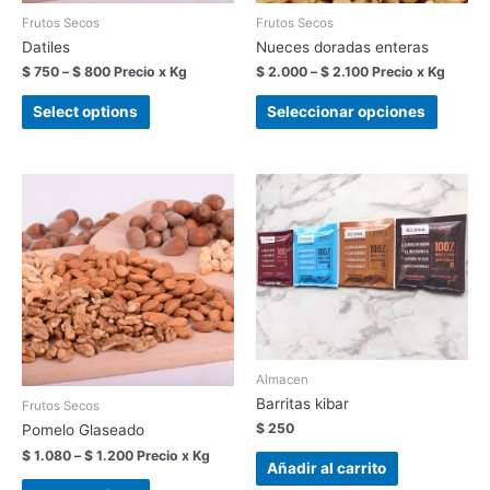
Frutos Secos
Frutos Secos
Datiles
Nueces doradas enteras
$
750
–
$
800
Precio x Kg
$
2.000
–
$
2.100
Precio x Kg
Select options
Seleccionar opciones
Almacen
Barritas kibar
Frutos Secos
$
250
Pomelo Glaseado
$
1.080
–
$
1.200
Precio x Kg
Añadir al carrito