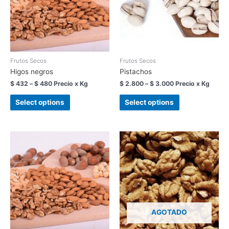
Frutos Secos
Frutos Secos
Higos negros
Pistachos
$
432
–
$
480
Precio x Kg
$
2.800
–
$
3.000
Precio x Kg
Select options
Select options
AGOTADO