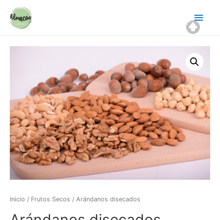
Ir
Men
al
contenido
princ
Inicio
/
Frutos Secos
/ Arándanos disecados
Arándanos disecados