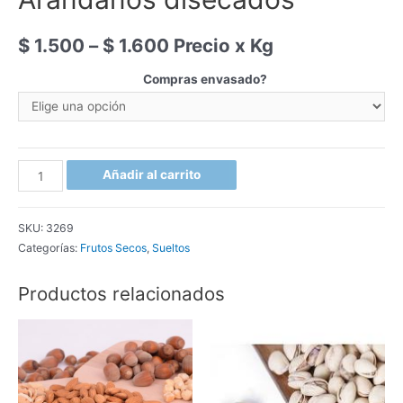
$
1.500
–
$
1.600
Precio x Kg
Compras envasado?
Arándanos
Añadir al carrito
disecados
cantidad
SKU:
3269
Categorías:
Frutos Secos
,
Sueltos
Productos relacionados