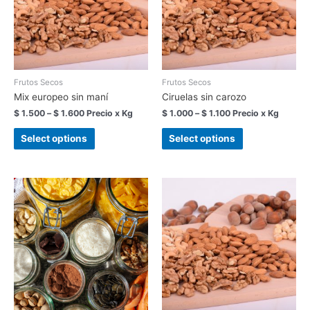
Frutos Secos
Frutos Secos
Mix europeo sin maní
Ciruelas sin carozo
$
1.500
–
$
1.600
Precio x Kg
$
1.000
–
$
1.100
Precio x Kg
Select options
Select options