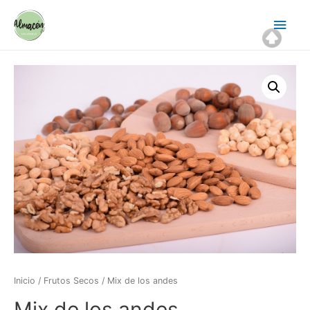
Ir
Men
al
contenido
princ
Inicio
/
Frutos Secos
/ Mix de los andes
Mix de los andes