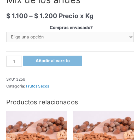
$
1.100
–
$
1.200
Precio x Kg
Compras envasado?
Mix
Añadir al carrito
de
los
SKU:
3256
andes
Categoría:
Frutos Secos
cantidad
Productos relacionados