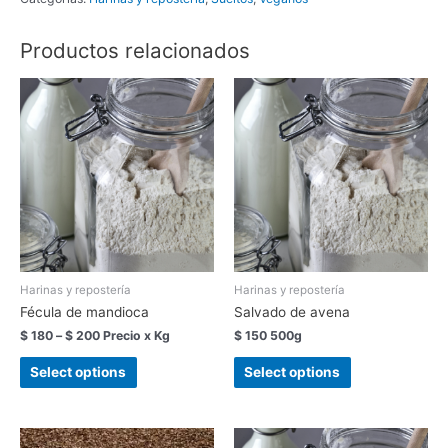
Mapsa
cantidad
Productos relacionados
Harinas y repostería
Harinas y repostería
Fécula de mandioca
Salvado de avena
$
180
–
$
200
Precio x Kg
$
150
500g
Select options
Select options