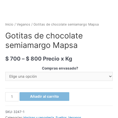
Inicio
/
Veganos
/ Gotitas de chocolate semiamargo Mapsa
Gotitas de chocolate
semiamargo Mapsa
$
700
–
$
800
Precio x Kg
Compras envasado?
Gotitas
Añadir al carrito
de
chocolate
SKU:
3247-1
semiamargo
Categorías:
Harinas y repostería
,
Sueltos
,
Veganos