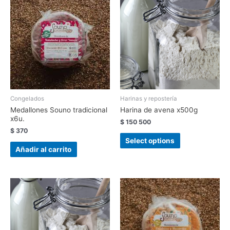
Congelados
Harinas y repostería
Medallones Souno tradicional
Harina de avena x500g
x6u.
$
150
500
$
370
Select options
Añadir al carrito