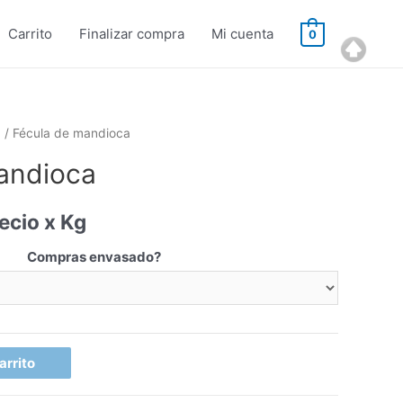
Carrito
Finalizar compra
Mi cuenta
0
a
/ Fécula de mandioca
andioca
ecio x Kg
Compras envasado?
arrito