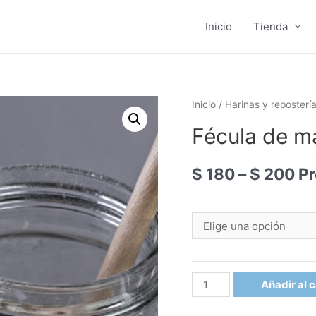
Inicio
Tienda
Inicio
/
Harinas y reposterí
Fécula de m
$
180
–
$
200
Pr
Fécula
Añadir al c
de