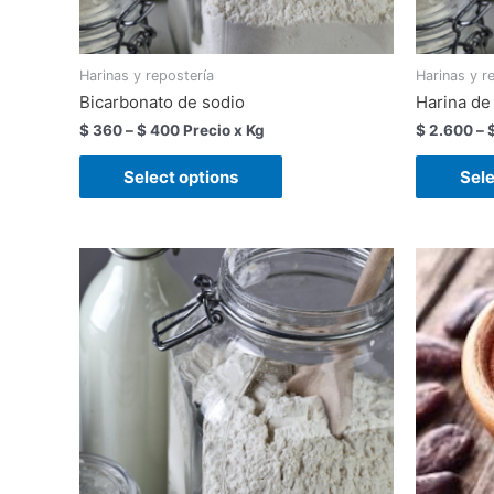
Harinas y repostería
Harinas y r
Bicarbonato de sodio
Harina de
$
360
–
$
400
Precio x Kg
$
2.600
–
Select options
Sele