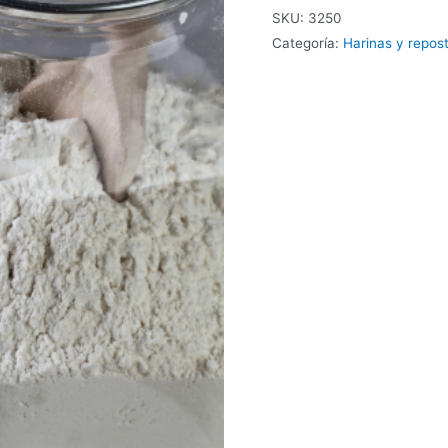
mandioca
SKU:
3250
cantidad
Categoría:
Harinas y repost