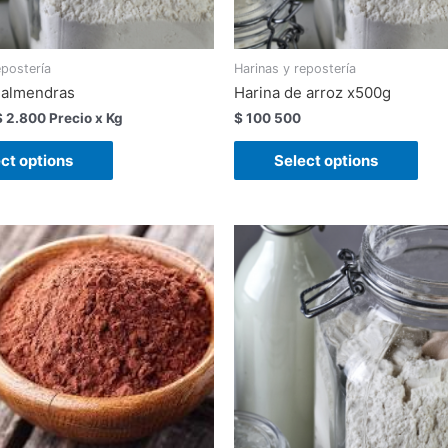
epostería
Harinas y repostería
 almendras
Harina de arroz x500g
$
2.800
Precio x Kg
$
100
500
ct options
Select options