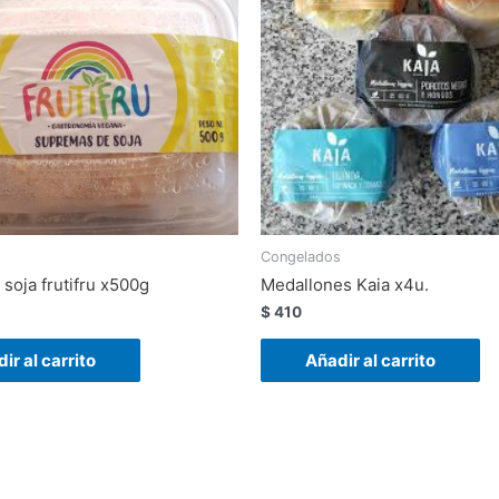
s
Congelados
soja frutifru x500g
Medallones Kaia x4u.
$
410
ir al carrito
Añadir al carrito