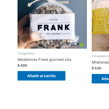
Congelados
Congelado
Medallones Frank gourmet x4u.
Milanesas 
$
400
$
530
Añadir al carrito
Añad