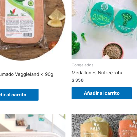
Congelados
s
Medallones Nutree x4u
umado Veggieland x190g
$
350
Añadir al carrito
ir al carrito