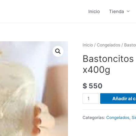
Inicio
Tienda
Inicio
/
Congelados
/ Basto
Bastoncitos 
x400g
$
550
Bastoncitos
Añadir al c
pollo
y
Categorías:
Congelados
,
Si
queso
Chickenfit