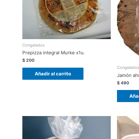
Congelados
Prepizza integral Murke x1u.
$
200
Congelado
Añadir al carrito
Jamón ah
$
490
Añad