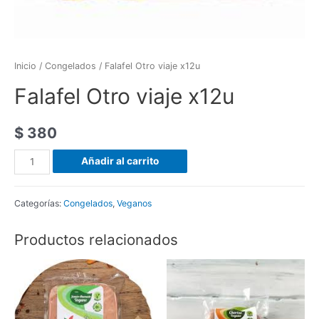
Inicio
/
Congelados
/ Falafel Otro viaje x12u
Falafel Otro viaje x12u
$
380
Falafel
Añadir al carrito
Otro
viaje
Categorías:
Congelados
,
Veganos
x12u
cantidad
Productos relacionados