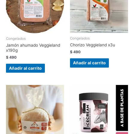
Congelados
Congelados
Chorizo Veggieland x3u
Jamón ahumado Veggieland
x190g
$
490
$
490
Añadir al carrito
Añadir al carrito