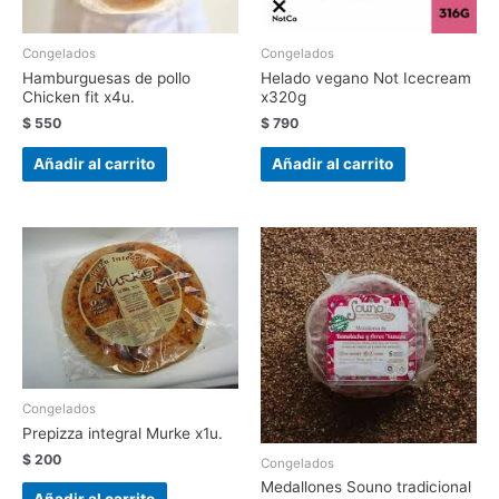
Congelados
Congelados
Hamburguesas de pollo
Helado vegano Not Icecream
Chicken fit x4u.
x320g
$
550
$
790
Añadir al carrito
Añadir al carrito
Congelados
Prepizza integral Murke x1u.
$
200
Congelados
Medallones Souno tradicional