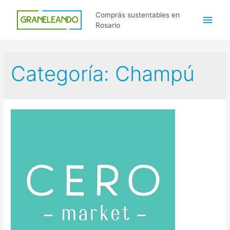
Ir
Men
Comprás sustentables en
al
Rosario
contenido
princ
Categoría:
Champú