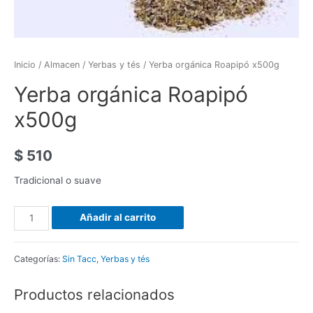
Inicio
/
Almacen
/
Yerbas y tés
/ Yerba orgánica Roapipó x500g
Yerba orgánica Roapipó
x500g
$
510
Tradicional o suave
Yerba
Añadir al carrito
orgánica
Roapipó
Categorías:
Sin Tacc
,
Yerbas y tés
x500g
cantidad
Productos relacionados