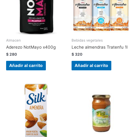
Almacen
Bebidas vegetales
Aderezo NotMayo x400g
Leche almendras Tratenfu 1l
$
280
$
320
Añadir al carrito
Añadir al carrito