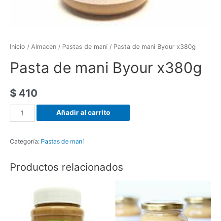
Inicio
/
Almacen
/
Pastas de maní
/ Pasta de mani Byour x380g
Pasta de mani Byour x380g
$
410
Pasta
Añadir al carrito
de
mani
Categoría:
Pastas de maní
Byour
x380g
Productos relacionados
cantidad