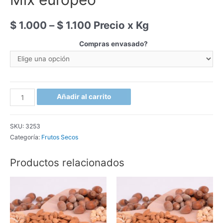
$
1.000
–
$
1.100
Precio x Kg
Compras envasado?
Mix
Añadir al carrito
europeo
cantidad
SKU:
3253
Categoría:
Frutos Secos
Productos relacionados