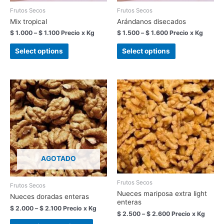
Frutos Secos
Frutos Secos
Mix tropical
Arándanos disecados
$
1.000
–
$
1.100
Precio x Kg
$
1.500
–
$
1.600
Precio x Kg
Select options
Select options
AGOTADO
Frutos Secos
Frutos Secos
Nueces mariposa extra light
Nueces doradas enteras
enteras
$
2.000
–
$
2.100
Precio x Kg
$
2.500
–
$
2.600
Precio x Kg