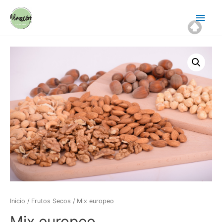
Ir
Men
al
contenido
princ
Inicio
/
Frutos Secos
/ Mix europeo
Mix europeo