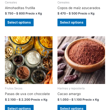
Cereales
Cereales
Almohaditas frutilla
Copos de maíz azucarados
$
750
–
$
800
Precio x Kg
$
470
–
$
500
Precio x Kg
Select options
Select options
Frutos Secos
Harinas y repostería
Pasas de uva con chocolate
Cacao amargo
$
2.100
–
$
2.200
Precio x Kg
$
1.050
–
$
1.100
Precio x Kg
Select options
Select options