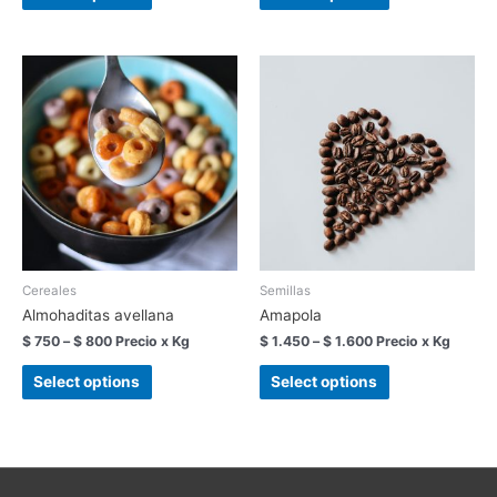
Cereales
Semillas
Almohaditas avellana
Amapola
$
750
–
$
800
Precio x Kg
$
1.450
–
$
1.600
Precio x Kg
Select options
Select options