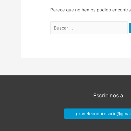
Parece que no hemos podido encontrar
Buscar
por:
Escribinos a:
graneleandorosario@gmai