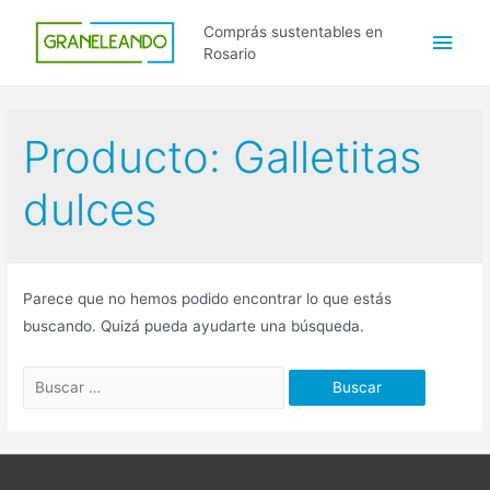
Ir
Men
Comprás sustentables en
al
Rosario
contenido
princ
Producto:
Galletitas
dulces
Parece que no hemos podido encontrar lo que estás
buscando. Quizá pueda ayudarte una búsqueda.
Buscar
por: