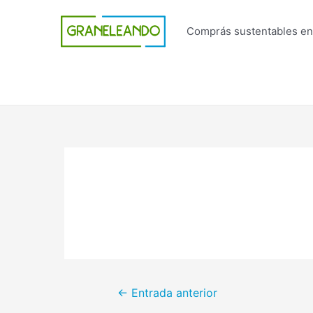
Ir
al
Comprás sustentables en
contenido
Navegación
←
Entrada anterior
de