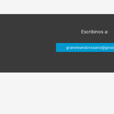
entradas
Escribinos a:
graneleandorosario@gmai