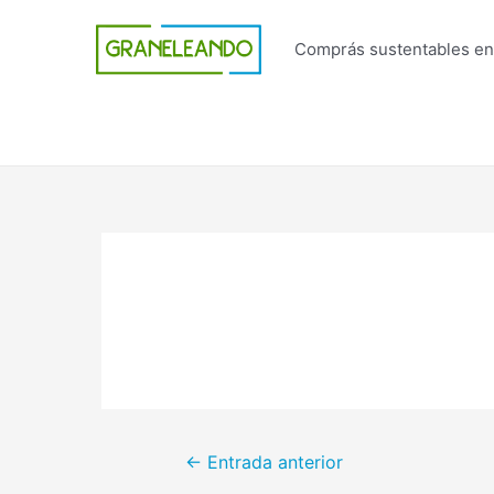
Ir
al
Comprás sustentables en
contenido
Navegación
←
Entrada anterior
de