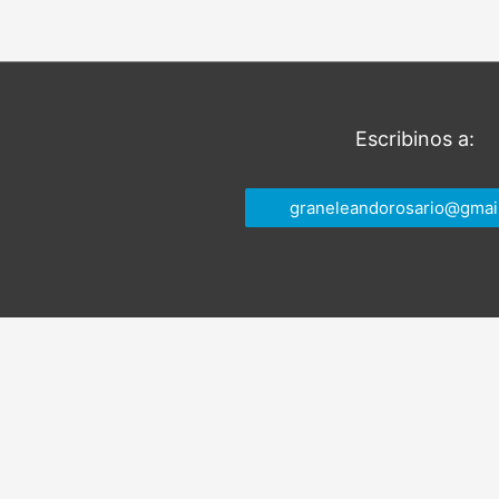
entradas
Escribinos a:
graneleandorosario@gmai