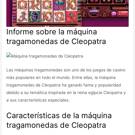
Informe sobre la máquina
tragamonedas de Cleopatra
Las máquinas tragamonedas son uno de los juegos de casino
más populares en todo el mundo. Entre ellas, la máquina
tragamonedas de Cleopatra ha ganado fama y popularidad
debido a su temática inspirada en la reina egipcia Cleopatra y
a sus características especiales.
Características de la máquina
tragamonedas de Cleopatra