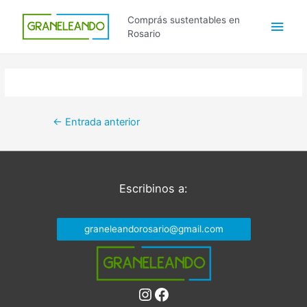
Ir
Men
Comprás sustentables en
al
Rosario
contenido
princ
Navegación
←
Entrada anterior
de
entradas
Escribinos a:
graneleandorosario@gmail.com
Instagram
Facebook