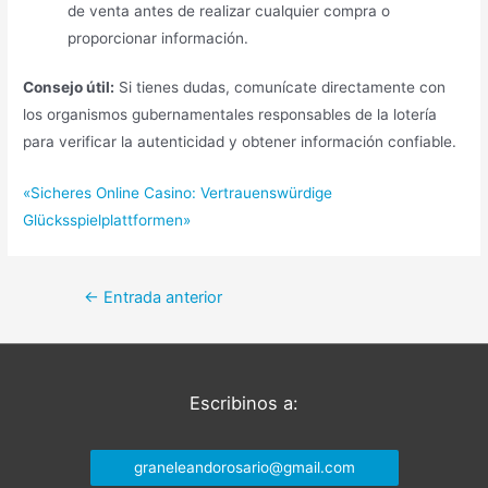
de venta antes de realizar cualquier compra o
proporcionar información.
Consejo útil:
Si tienes dudas, comunícate directamente con
los organismos gubernamentales responsables de la lotería
para verificar la autenticidad y obtener información confiable.
«Sicheres Online Casino: Vertrauenswürdige
Glücksspielplattformen»
Navegación
←
Entrada anterior
de
entradas
Escribinos a:
graneleandorosario@gmail.com