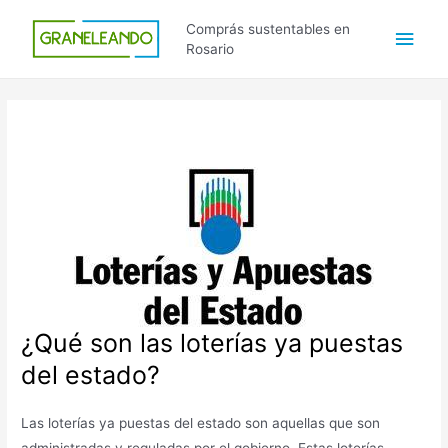
Ir
Men
Comprás sustentables en
al
Rosario
contenido
princ
¿Qué son las loterías ya puestas
del estado?
Las loterías ya puestas del estado son aquellas que son
administradas y reguladas por el gobierno. Estas loterías