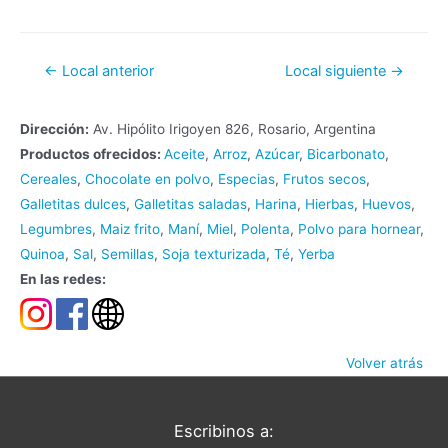
Navegación
←
Local anterior
Local siguiente
→
de
entradas
Dirección:
Av. Hipólito Irigoyen 826, Rosario, Argentina
Productos ofrecidos:
Aceite
,
Arroz
,
Azúcar
,
Bicarbonato
,
Cereales
,
Chocolate en polvo
,
Especias
,
Frutos secos
,
Galletitas dulces
,
Galletitas saladas
,
Harina
,
Hierbas
,
Huevos
,
Legumbres
,
Maiz frito
,
Maní
,
Miel
,
Polenta
,
Polvo para hornear
,
Quinoa
,
Sal
,
Semillas
,
Soja texturizada
,
Té
,
Yerba
En las redes:
Volver atrás
Escribinos a: