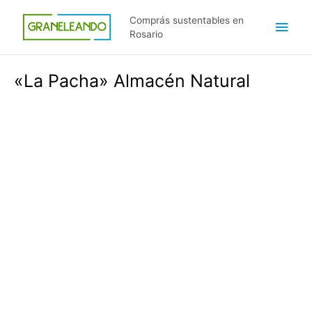
Ir
Men
Comprás sustentables en
al
Rosario
contenido
princ
«La Pacha» Almacén Natural