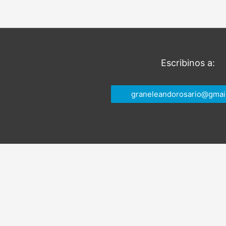
entradas
Escribinos a:
graneleandorosario@gmai