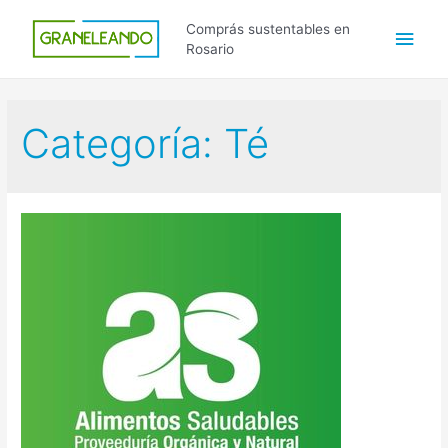
Ir
Men
Comprás sustentables en
al
Rosario
contenido
princ
Categoría:
Té