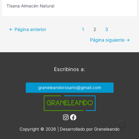
Tisana Almacén Natural
Navegación
←
Página anterior
1
2
3
de
Página siguiente
→
entradas
Escribinos a:
graneleandorosario@gmail.com
Instagram
Facebook
Copyright © 2026 | Desarrollado por
Graneleando