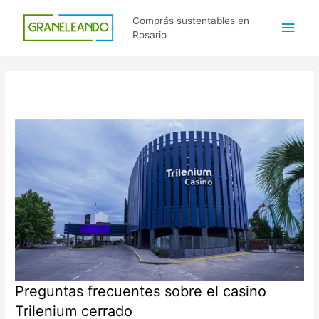
Ir
Men
Comprás sustentables en
al
Rosario
contenido
princ
Preguntas frecuentes sobre el casino
Trilenium cerrado