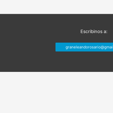
entradas
Escribinos a:
graneleandorosario@gmai