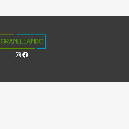
Instagram
Facebook