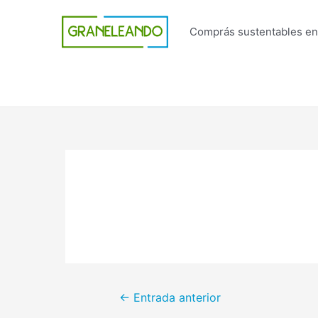
Ir
al
Comprás sustentables en
contenido
Navegación
←
Entrada anterior
de