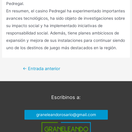
Pedregal.
En resumen, el casino Pedregal ha experimentado importantes
avances tecnológicos, ha sido objeto de investigaciones sobre
su impacto social y ha implementado iniciativas de
responsabilidad social. Además, tiene planes ambiciosos de
expansión y mejora de sus instalaciones para continuar siendo
uno de los destinos de juego más destacados en la región.
Navegación
←
Entrada anterior
de
entradas
Escribinos a:
graneleandorosario@gmail.com