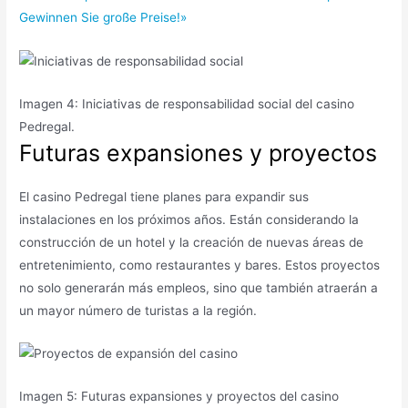
Gewinnen Sie große Preise!»
Imagen 4: Iniciativas de responsabilidad social del casino
Pedregal.
Futuras expansiones y proyectos
El casino Pedregal tiene planes para expandir sus
instalaciones en los próximos años. Están considerando la
construcción de un hotel y la creación de nuevas áreas de
entretenimiento, como restaurantes y bares. Estos proyectos
no solo generarán más empleos, sino que también atraerán a
un mayor número de turistas a la región.
Imagen 5: Futuras expansiones y proyectos del casino