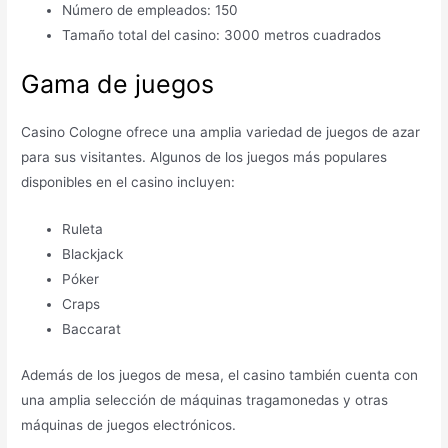
Número de empleados: 150
Tamaño total del casino: 3000 metros cuadrados
Gama de juegos
Casino Cologne ofrece una amplia variedad de juegos de azar
para sus visitantes. Algunos de los juegos más populares
disponibles en el casino incluyen:
Ruleta
Blackjack
Póker
Craps
Baccarat
Además de los juegos de mesa, el casino también cuenta con
una amplia selección de máquinas tragamonedas y otras
máquinas de juegos electrónicos.