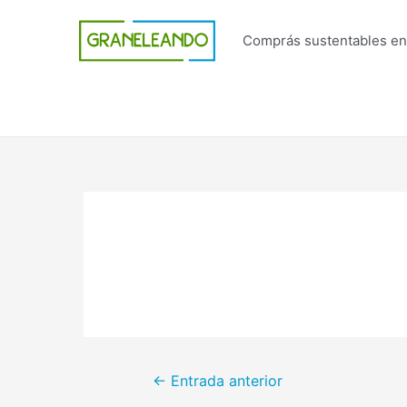
Ir
al
Comprás sustentables en
contenido
Navegación
←
Entrada anterior
de