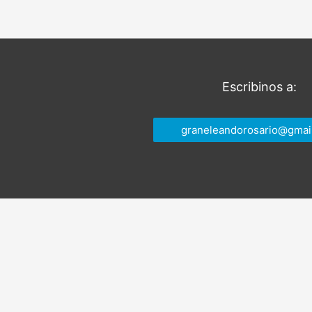
entradas
Escribinos a:
graneleandorosario@gmai