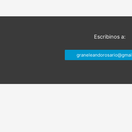
entradas
Escribinos a:
graneleandorosario@gmai