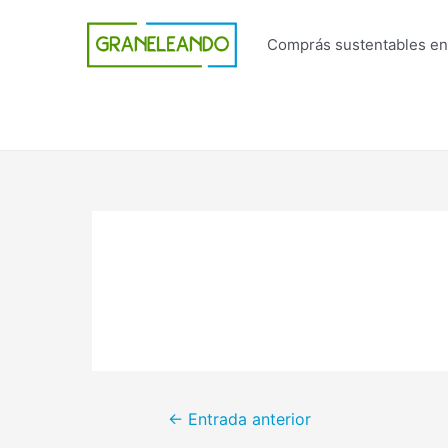
Ir
al
Comprás sustentables en
contenido
Navegación
←
Entrada anterior
de