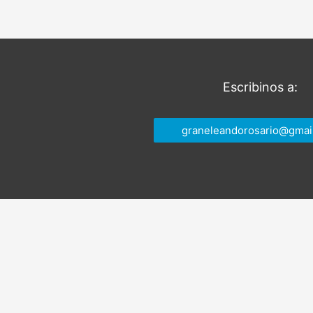
entradas
Escribinos a:
graneleandorosario@gmai