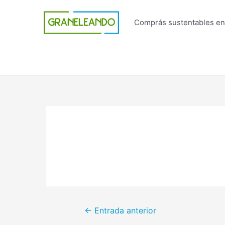
Ir
al
Comprás sustentables en
contenido
Navegación
←
Entrada anterior
de